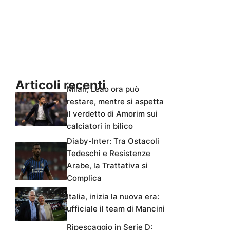
Articoli recenti
Milan, Leao ora può
restare, mentre si aspetta
il verdetto di Amorim sui
calciatori in bilico
Diaby-Inter: Tra Ostacoli
Tedeschi e Resistenze
Arabe, la Trattativa si
Complica
Italia, inizia la nuova era:
ufficiale il team di Mancini
Ripescaggio in Serie D: