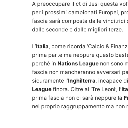
A preoccupare il ct di Jesi questa volt
per i prossimi campionati Europei, p
fascia sarà composta dalle vincitrici 
dalle seconde e dalle migliori terze.
L’
Italia
, come ricorda ‘Calcio & Finanza
prima parte ma neppure questo baster
perché in
Nations League
non sono m
fascia non mancheranno avversari part
sicuramente l’
Inghilterra
, incapace d
League
finora. Oltre ai ‘Tre Leoni’, l’
Ita
prima fascia non ci sarà neppure la
F
nel proprio raggruppamento ma non rie