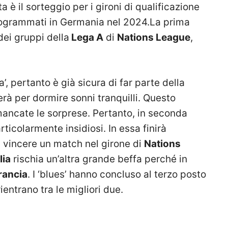
a è il sorteggio per i gironi di qualificazione
rogrammati in Germania nel 2024.La prima
dei gruppi della
Lega A
di
Nations League
,
’,
pertanto è già sicura di far parte della
à per dormire sonni tranquilli. Questo
ancate le sorprese. Pertanto, in seconda
icolarmente insidiosi. In essa finirà
i vincere un match nel girone di
Nations
lia
rischia un’altra grande beffa perché in
rancia
. I ‘blues’ hanno concluso al terzo posto
ntrano tra le migliori due.