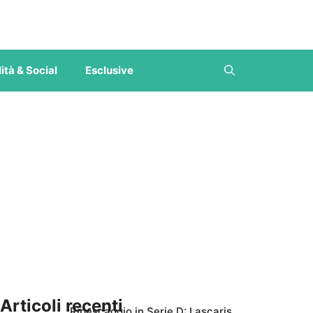
ità & Social
Esclusive
Articoli recenti
Ripescaggio in Serie D: Lascaris,