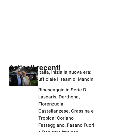
Articoli recenti
Italia, inizia la nuova era:
ufficiale il team di Mancini
Ripescaggio in Serie D:
Lascaris, Derthona,
Fiorenzuola,
Castellanzese, Grassina e
Tropical Coriano
Festeggiano. Fasano Fuori