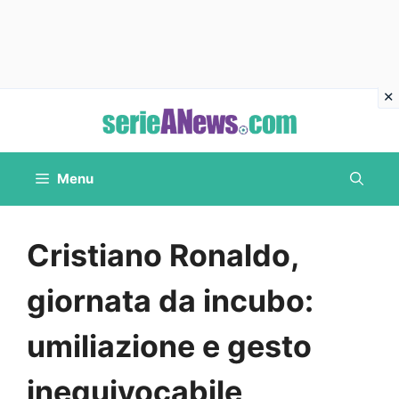
Vai
al
contenuto
Menu
Cristiano Ronaldo,
giornata da incubo:
umiliazione e gesto
inequivocabile