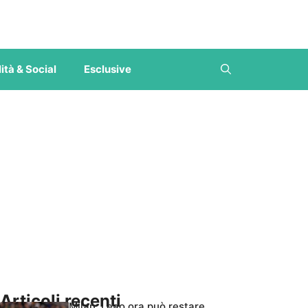
ità & Social
Esclusive
Articoli recenti
Milan, Leao ora può restare,