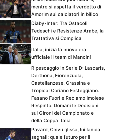
mentre si aspetta il verdetto di
Amorim sui calciatori in bilico
Diaby-Inter: Tra Ostacoli
Tedeschi e Resistenze Arabe, la
Trattativa si Complica
Italia, inizia la nuova era:
ufficiale il team di Mancini
Ripescaggio in Serie D: Lascaris,
Derthona, Fiorenzuola,
Castellanzese, Grassina e
Tropical Coriano Festeggiano.
Fasano Fuori e Reclamo Imolese
Respinto. Domani le Decisioni
sui Gironi del Campionato e
della Coppa Italia
Pavard, Chivu glissa, lui lancia
segnali: quale futuro per il