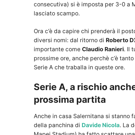
consecutiva) si è imposta per 3-0 a M
lasciato scampo.
Ora c’è da capire chi prenderà il post
diversi nomi: dal ritorno di
Roberto D
importante come
Claudio Ranieri
. Il
prossime ore, anche perchè c’è tanto 
Serie A che traballa in queste ore.
Serie A, a rischio anch
prossima partita
Anche in casa Salernitana si stanno f
della panchina di
Davide Nicola
. La 
Mapei Stadium) ha fatto scattare una s