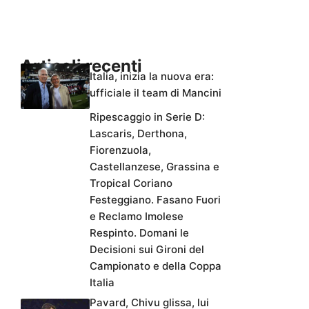
Articoli recenti
Italia, inizia la nuova era:
ufficiale il team di Mancini
Ripescaggio in Serie D:
Lascaris, Derthona,
Fiorenzuola,
Castellanzese, Grassina e
Tropical Coriano
Festeggiano. Fasano Fuori
e Reclamo Imolese
Respinto. Domani le
Decisioni sui Gironi del
Campionato e della Coppa
Italia
Pavard, Chivu glissa, lui