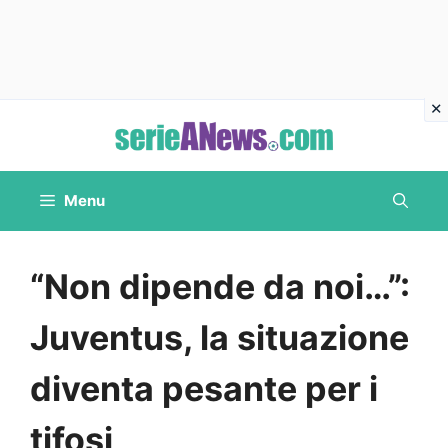
Vai
al
contenuto
Menu
“Non dipende da noi…”:
Juventus, la situazione
diventa pesante per i
tifosi