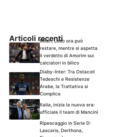
Articoli recenti
Milan, Leao ora può
restare, mentre si aspetta
il verdetto di Amorim sui
calciatori in bilico
Diaby-Inter: Tra Ostacoli
Tedeschi e Resistenze
Arabe, la Trattativa si
Complica
Italia, inizia la nuova era:
ufficiale il team di Mancini
Ripescaggio in Serie D:
Lascaris, Derthona,