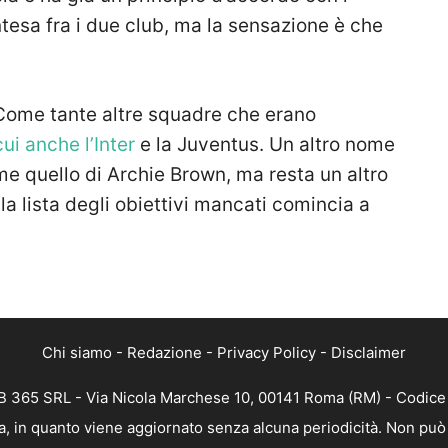
ntesa fra i due club, ma la sensazione è che
 Come tante altre squadre che erano
cui anche l’Inter
e la Juventus. Un altro nome
 quello di Archie Brown, ma resta un altro
a lista degli obiettivi mancati comincia a
Chi siamo
-
Redazione
-
Privacy Policy
-
Disclaimer
 365 SRL - Via Nicola Marchese 10, 00141 Roma (RM) - Codice F
, in quanto viene aggiornato senza alcuna periodicità. Non può 