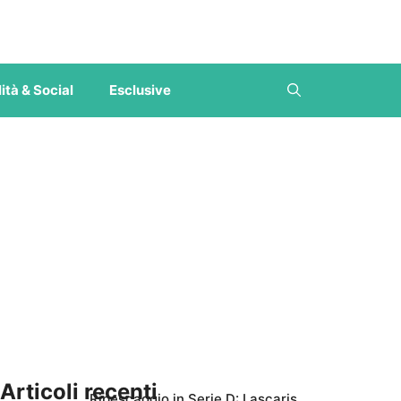
ità & Social
Esclusive
Articoli recenti
Ripescaggio in Serie D: Lascaris,