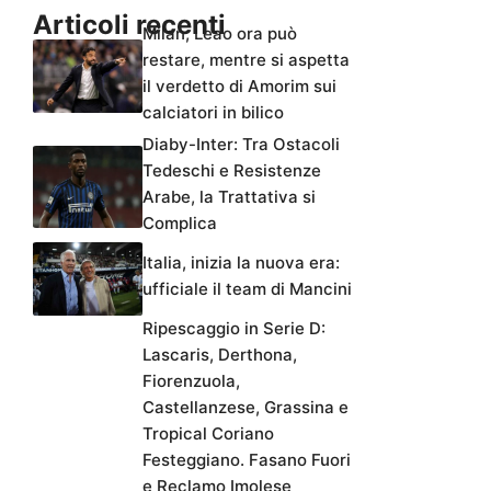
Articoli recenti
Milan, Leao ora può
restare, mentre si aspetta
il verdetto di Amorim sui
calciatori in bilico
Diaby-Inter: Tra Ostacoli
Tedeschi e Resistenze
Arabe, la Trattativa si
Complica
Italia, inizia la nuova era:
ufficiale il team di Mancini
Ripescaggio in Serie D:
Lascaris, Derthona,
Fiorenzuola,
Castellanzese, Grassina e
Tropical Coriano
Festeggiano. Fasano Fuori
e Reclamo Imolese