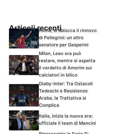
Articoli recenti
Roma, si sblocca il rinnovo
di Pellegrini: un altro
senatore per Gasperini
Milan, Leao ora può
restare, mentre si aspetta
il verdetto di Amorim sui
calciatori in bilico
Diaby-Inter: Tra Ostacoli
Tedeschi e Resistenze
Arabe, la Trattativa si
Complica
Italia, inizia la nuova era:
ufficiale il team di Mancini
Ripescaggio in Serie D: