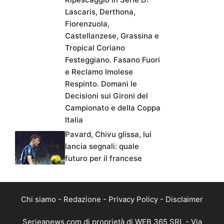
Lascaris, Derthona,
Fiorenzuola,
Castellanzese, Grassina e
Tropical Coriano
Festeggiano. Fasano Fuori
e Reclamo Imolese
Respinto. Domani le
Decisioni sui Gironi del
Campionato e della Coppa
Italia
Pavard, Chivu glissa, lui
lancia segnali: quale
futuro per il francese
Chi siamo
-
Redazione
-
Privacy Policy
-
Disclaimer
Serieanews.com di proprietà di WEB 365 SRL - Via