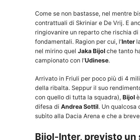
Come se non bastasse, nel mentre bis
contrattuali di Skriniar e De Vrij. E 
ringiovanire un reparto che rischia d
fondamentali. Ragion per cui, l’
Inter
l
nel mirino quel
Jaka Bijol
che tanto h
campionato con l’
Udinese
.
Arrivato in Friuli per poco più di 4 mil
della ribalta. Seppur il suo rendiment
con quello di tutta la squadra),
Bijol
è
difesa di
Andrea Sottil
. Un qualcosa c
subìto alla Dacia Arena e che a breve
Bijol-Inter, previsto u