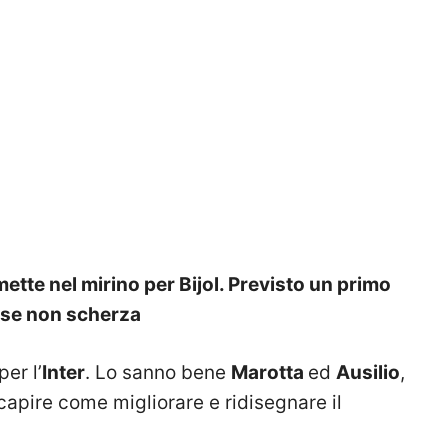
 mette nel mirino per Bijol. Previsto un primo
ese non scherza
er l’
Inter
. Lo sanno bene
Marotta
ed
Ausilio
,
apire come migliorare e ridisegnare il