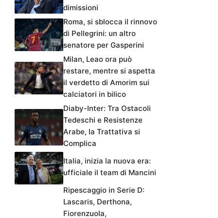
dimissioni
Roma, si sblocca il rinnovo
di Pellegrini: un altro
senatore per Gasperini
Milan, Leao ora può
restare, mentre si aspetta
il verdetto di Amorim sui
calciatori in bilico
Diaby-Inter: Tra Ostacoli
Tedeschi e Resistenze
Arabe, la Trattativa si
Complica
Italia, inizia la nuova era:
ufficiale il team di Mancini
Ripescaggio in Serie D:
Lascaris, Derthona,
Fiorenzuola,