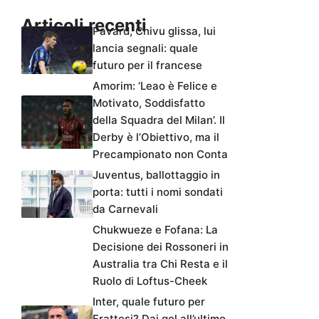
Articoli recenti
Pavard, Chivu glissa, lui
lancia segnali: quale
futuro per il francese
Amorim: ‘Leao è Felice e
Motivato, Soddisfatto
della Squadra del Milan’. Il
Derby è l’Obiettivo, ma il
Precampionato non Conta
Juventus, ballottaggio in
porta: tutti i nomi sondati
da Carnevali
Chukwueze e Fofana: La
Decisione dei Rossoneri in
Australia tra Chi Resta e il
Ruolo di Loftus-Cheek
Inter, quale futuro per
Frattesi? Dai gol all’ultimo