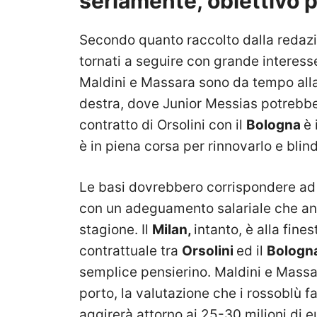
seriamente, obiettivo 
Secondo quanto raccolto dalla redaz
tornati a seguire con grande interes
Maldini e Massara sono da tempo alla
destra, dove Junior Messias potrebbe 
contratto di Orsolini con il
Bologna
è 
è in piena corsa per rinnovarlo e blin
Le basi dovrebbero corrispondere ad
con un adeguamento salariale che andr
stagione. Il
Milan,
intanto, è alla fines
contrattuale tra
Orsolini
ed il
Bologn
semplice pensierino. Maldini e Massara
porto, la valutazione che i rossoblù f
aggirerà attorno ai 25-30 milioni di e