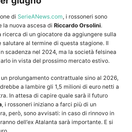
per giugno
ione di
SerieANews.com
, i rossoneri sono
se la nuova ascesa di
Riccardo Orsolini
.
 ricerca di un giocatore da aggiungere sulla
salutare al termine di questa stagione. Il
in scadenza nel 2024, ma la società felsinea
darlo in vista del prossimo mercato estivo.
 un prolungamento contrattuale sino al 2026,
ebbe a lambire gli 1,5 milioni di euro netti a
tra. In attesa di capire quale sarà il futuro
a
, i rossoneri iniziano a farci più di un
, però, sono avvisati: in caso di rinnovo in
aranno dell’ex Atalanta sarà importante. E si
uro.