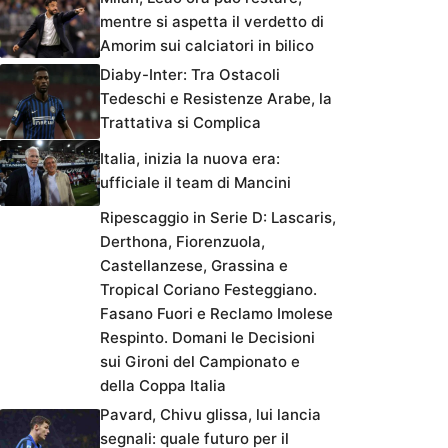
mentre si aspetta il verdetto di
Amorim sui calciatori in bilico
Diaby-Inter: Tra Ostacoli
Tedeschi e Resistenze Arabe, la
Trattativa si Complica
Italia, inizia la nuova era:
ufficiale il team di Mancini
Ripescaggio in Serie D: Lascaris,
Derthona, Fiorenzuola,
Castellanzese, Grassina e
Tropical Coriano Festeggiano.
Fasano Fuori e Reclamo Imolese
Respinto. Domani le Decisioni
sui Gironi del Campionato e
della Coppa Italia
Pavard, Chivu glissa, lui lancia
segnali: quale futuro per il