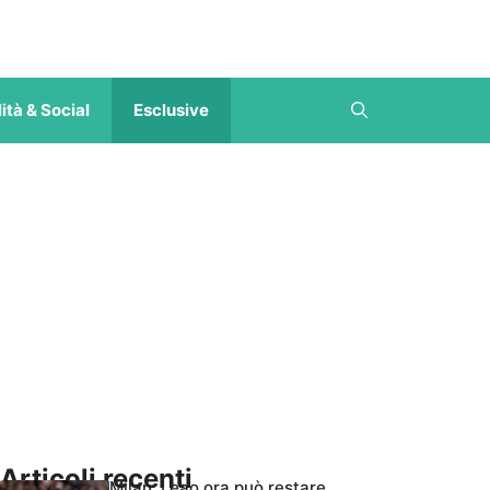
ità & Social
Esclusive
Articoli recenti
Milan, Leao ora può restare,