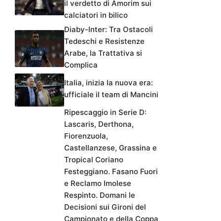
il verdetto di Amorim sui
calciatori in bilico
Diaby-Inter: Tra Ostacoli
Tedeschi e Resistenze
Arabe, la Trattativa si
Complica
Italia, inizia la nuova era:
ufficiale il team di Mancini
Ripescaggio in Serie D:
Lascaris, Derthona,
Fiorenzuola,
Castellanzese, Grassina e
Tropical Coriano
Festeggiano. Fasano Fuori
e Reclamo Imolese
Respinto. Domani le
Decisioni sui Gironi del
Campionato e della Coppa