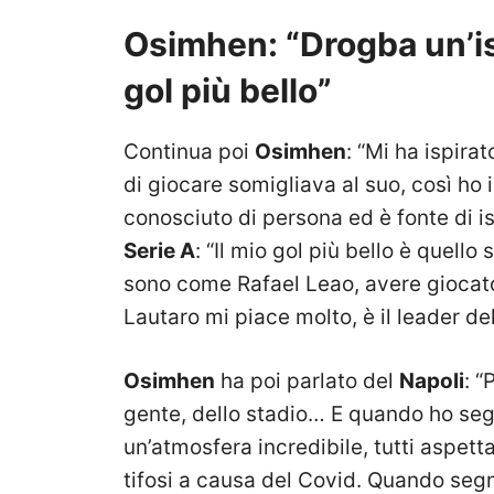
Osimhen: “Drogba un’is
gol più bello”
Continua poi
Osimhen
: “Mi ha ispir
di giocare somigliava al suo, così ho 
conosciuto di persona ed è fonte di ispi
Serie A
: “Il mio gol più bello è quell
sono come Rafael Leao, avere giocator
Lautaro mi piace molto, è il leader del
Osimhen
ha poi parlato del
Napoli
: “
gente, dello stadio… E quando ho segna
un’atmosfera incredibile, tutti aspett
tifosi a causa del Covid. Quando seg