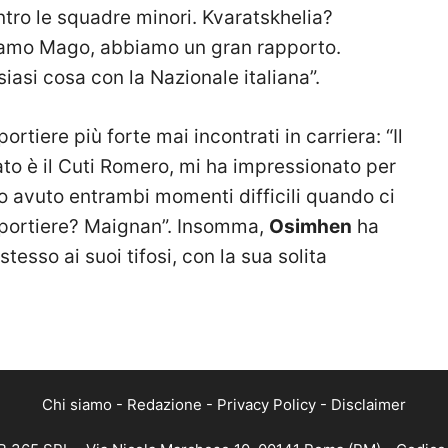
ntro le squadre minori. Kvaratskhelia?
miamo Mago, abbiamo un gran rapporto.
siasi cosa con la Nazionale italiana”.
ortiere più forte mai incontrati in carriera: “Il
ato è il Cuti Romero, mi ha impressionato per
o avuto entrambi momenti difficili quando ci
Il portiere? Maignan”. Insomma,
Osimhen
ha
tesso ai suoi tifosi, con la sua solita
Chi siamo
-
Redazione
-
Privacy Policy
-
Disclaimer