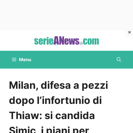
Vai
al
contenuto
Menu
Milan, difesa a pezzi
dopo l’infortunio di
Thiaw: si candida
Simic, i piani per