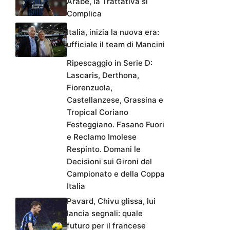
Arabe, la Trattativa si
Complica
Italia, inizia la nuova era:
ufficiale il team di Mancini
Ripescaggio in Serie D:
Lascaris, Derthona,
Fiorenzuola,
Castellanzese, Grassina e
Tropical Coriano
Festeggiano. Fasano Fuori
e Reclamo Imolese
Respinto. Domani le
Decisioni sui Gironi del
Campionato e della Coppa
Italia
Pavard, Chivu glissa, lui
lancia segnali: quale
futuro per il francese