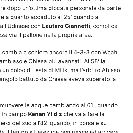
are dopo un’ottima giocata personale da parte
re a quanto accaduto al 25′ quando a
ra l’Udinese con
Lautaro Giannetti
, complice
a via il pallone nella propria area.
on cambia e schiera ancora il 4-3-3 con Weah
ambiaso e Chiesa più avanzati. Al 58′ la
 un colpo di testa di Milik, ma l’arbitro Abisso
 d’angolo battuto da Chiesa aveva superato la
i smuovere le acque cambiando al 61′, quando
e in campo
Kenan Yildiz
che va a fare la
erci del suo all’82’ quando, in corsa e su
de il tempo a Perez ma non riesce ad arrivare