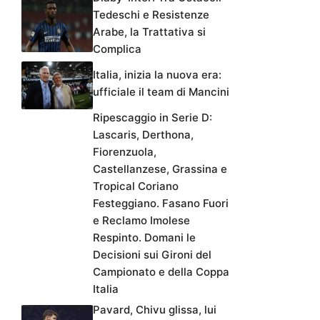
Tedeschi e Resistenze
Arabe, la Trattativa si
Complica
Italia, inizia la nuova era:
ufficiale il team di Mancini
Ripescaggio in Serie D:
Lascaris, Derthona,
Fiorenzuola,
Castellanzese, Grassina e
Tropical Coriano
Festeggiano. Fasano Fuori
e Reclamo Imolese
Respinto. Domani le
Decisioni sui Gironi del
Campionato e della Coppa
Italia
Pavard, Chivu glissa, lui