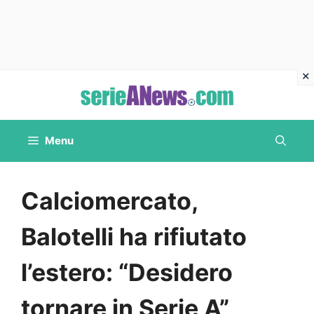
Vai
al
contenuto
Menu
Calciomercato,
Balotelli ha rifiutato
l’estero: “Desidero
tornare in Serie A”