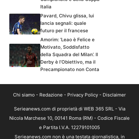
Italia
Pavard, Chivu glissa, lui
lancia segnali: quale
futuro per il francese
Amorim: ‘Leao è Felice e
Motivato, Soddisfatto
della Squadra del Milan’. Il
Derby è l’Obiettivo, ma il
Precampionato non Conta
Chi siamo
-
Redazione
-
Privacy Policy
-
Disclaimer
Serieanews.com di proprietà di WEB 365 SRL - Via
Nicola Marchese 10, 00141 Roma (RM) - Codice Fiscale
e Partita I.V.A. 12279101005
Serieanews.com non è una testata giornalistica, in