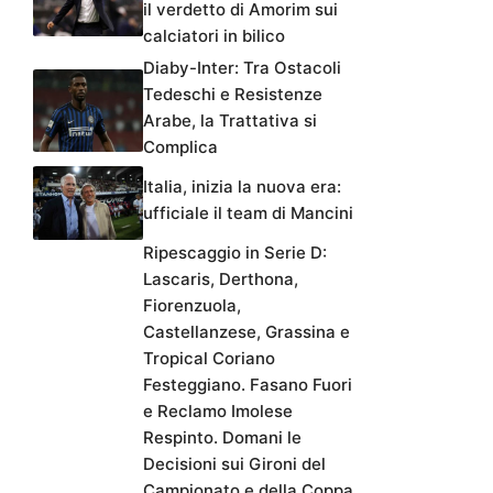
il verdetto di Amorim sui
calciatori in bilico
Diaby-Inter: Tra Ostacoli
Tedeschi e Resistenze
Arabe, la Trattativa si
Complica
Italia, inizia la nuova era:
ufficiale il team di Mancini
Ripescaggio in Serie D:
Lascaris, Derthona,
Fiorenzuola,
Castellanzese, Grassina e
Tropical Coriano
Festeggiano. Fasano Fuori
e Reclamo Imolese
Respinto. Domani le
Decisioni sui Gironi del
Campionato e della Coppa