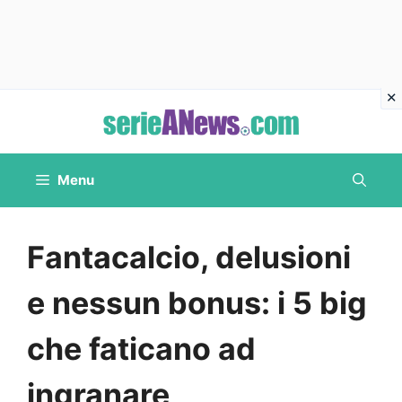
Vai
al
contenuto
Menu
Fantacalcio, delusioni
e nessun bonus: i 5 big
che faticano ad
ingranare