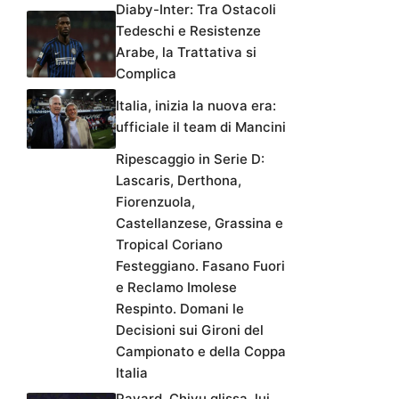
Diaby-Inter: Tra Ostacoli
Tedeschi e Resistenze
Arabe, la Trattativa si
Complica
Italia, inizia la nuova era:
ufficiale il team di Mancini
Ripescaggio in Serie D:
Lascaris, Derthona,
Fiorenzuola,
Castellanzese, Grassina e
Tropical Coriano
Festeggiano. Fasano Fuori
e Reclamo Imolese
Respinto. Domani le
Decisioni sui Gironi del
Campionato e della Coppa
Italia
Pavard, Chivu glissa, lui