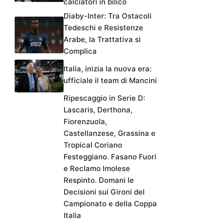
calciatori in bilico
Diaby-Inter: Tra Ostacoli
Tedeschi e Resistenze
Arabe, la Trattativa si
Complica
Italia, inizia la nuova era:
ufficiale il team di Mancini
Ripescaggio in Serie D:
Lascaris, Derthona,
Fiorenzuola,
Castellanzese, Grassina e
Tropical Coriano
Festeggiano. Fasano Fuori
e Reclamo Imolese
Respinto. Domani le
Decisioni sui Gironi del
Campionato e della Coppa
Italia