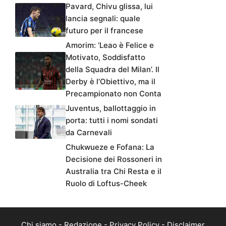
Pavard, Chivu glissa, lui
lancia segnali: quale
futuro per il francese
Amorim: ‘Leao è Felice e
Motivato, Soddisfatto
della Squadra del Milan’. Il
Derby è l’Obiettivo, ma il
Precampionato non Conta
Juventus, ballottaggio in
porta: tutti i nomi sondati
da Carnevali
Chukwueze e Fofana: La
Decisione dei Rossoneri in
Australia tra Chi Resta e il
Ruolo di Loftus-Cheek
Chi siamo
-
Redazione
-
Privacy Policy
-
Disclaimer