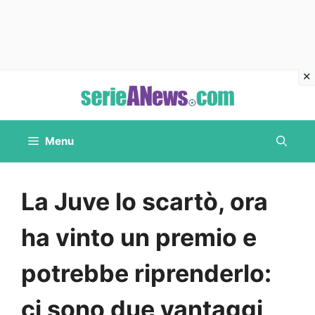
Vai
al
contenuto
Menu
La Juve lo scartò, ora
ha vinto un premio e
potrebbe riprenderlo:
ci sono due vantaggi