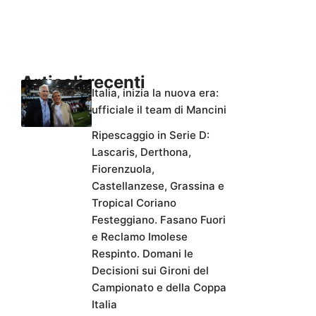
Articoli recenti
Italia, inizia la nuova era:
ufficiale il team di Mancini
Ripescaggio in Serie D:
Lascaris, Derthona,
Fiorenzuola,
Castellanzese, Grassina e
Tropical Coriano
Festeggiano. Fasano Fuori
e Reclamo Imolese
Respinto. Domani le
Decisioni sui Gironi del
Campionato e della Coppa
Italia