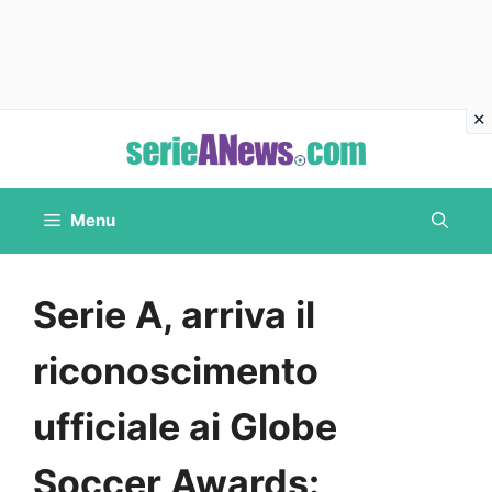
Vai
al
contenuto
Menu
Serie A, arriva il
riconoscimento
ufficiale ai Globe
Soccer Awards: