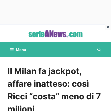
Vai
al
contenuto
Menu
Il Milan fa jackpot,
affare inatteso: così
Ricci “costa” meno di 7
milioni