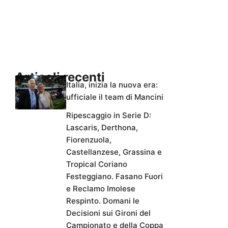
Articoli recenti
Italia, inizia la nuova era:
ufficiale il team di Mancini
Ripescaggio in Serie D:
Lascaris, Derthona,
Fiorenzuola,
Castellanzese, Grassina e
Tropical Coriano
Festeggiano. Fasano Fuori
e Reclamo Imolese
Respinto. Domani le
Decisioni sui Gironi del
Campionato e della Coppa