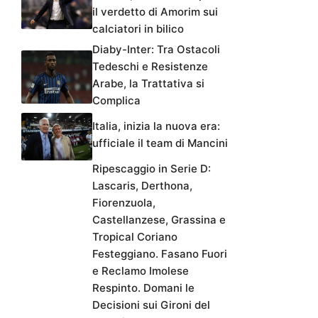
il verdetto di Amorim sui
calciatori in bilico
Diaby-Inter: Tra Ostacoli
Tedeschi e Resistenze
Arabe, la Trattativa si
Complica
Italia, inizia la nuova era:
ufficiale il team di Mancini
Ripescaggio in Serie D:
Lascaris, Derthona,
Fiorenzuola,
Castellanzese, Grassina e
Tropical Coriano
Festeggiano. Fasano Fuori
e Reclamo Imolese
Respinto. Domani le
Decisioni sui Gironi del