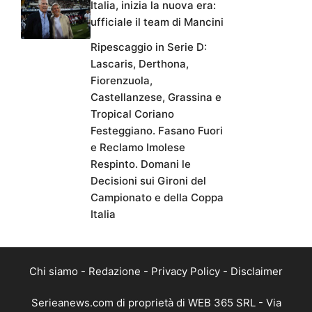
Italia, inizia la nuova era:
ufficiale il team di Mancini
Ripescaggio in Serie D:
Lascaris, Derthona,
Fiorenzuola,
Castellanzese, Grassina e
Tropical Coriano
Festeggiano. Fasano Fuori
e Reclamo Imolese
Respinto. Domani le
Decisioni sui Gironi del
Campionato e della Coppa
Italia
Chi siamo
-
Redazione
-
Privacy Policy
-
Disclaimer
Serieanews.com di proprietà di WEB 365 SRL - Via