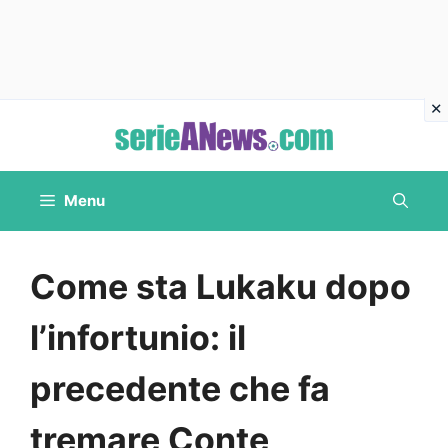
Vai
al
contenuto
Menu
Come sta Lukaku dopo
l’infortunio: il
precedente che fa
tremare Conte