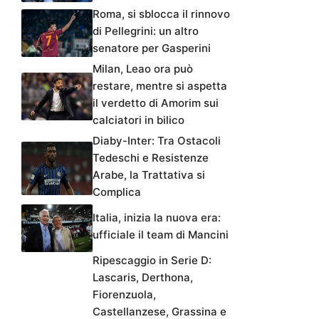
Roma, si sblocca il rinnovo
di Pellegrini: un altro
senatore per Gasperini
Milan, Leao ora può
restare, mentre si aspetta
il verdetto di Amorim sui
calciatori in bilico
Diaby-Inter: Tra Ostacoli
Tedeschi e Resistenze
Arabe, la Trattativa si
Complica
Italia, inizia la nuova era:
ufficiale il team di Mancini
Ripescaggio in Serie D:
Lascaris, Derthona,
Fiorenzuola,
Castellanzese, Grassina e