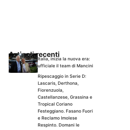
Articoli recenti
Italia, inizia la nuova era:
ufficiale il team di Mancini
Ripescaggio in Serie D:
Lascaris, Derthona,
Fiorenzuola,
Castellanzese, Grassina e
Tropical Coriano
Festeggiano. Fasano Fuori
e Reclamo Imolese
Respinto. Domani le