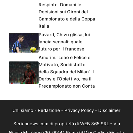
Respinto. Domani le
Decisioni sui Gironi del
Campionato e della Coppa
Italia
Pavard, Chivu glissa, lui
lancia segnali: quale
futuro per il francese
Amorim: ‘Leao è Felice e
Motivato, Soddisfatto
della Squadra del Milan’. Il
Derby è l’Obiettivo, ma il
Precampionato non Conta
Chi siamo
-
Redazione
-
Privacy Policy
-
Disclaimer
Serieanews.com di proprietà di WEB 365 SRL - Via
Nicola Marchese 10, 00141 Roma (RM) - Codice Fiscale