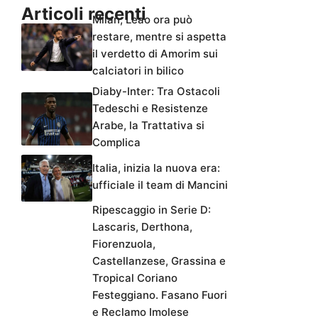
Articoli recenti
Milan, Leao ora può
restare, mentre si aspetta
il verdetto di Amorim sui
calciatori in bilico
Diaby-Inter: Tra Ostacoli
Tedeschi e Resistenze
Arabe, la Trattativa si
Complica
Italia, inizia la nuova era:
ufficiale il team di Mancini
Ripescaggio in Serie D:
Lascaris, Derthona,
Fiorenzuola,
Castellanzese, Grassina e
Tropical Coriano
Festeggiano. Fasano Fuori
e Reclamo Imolese