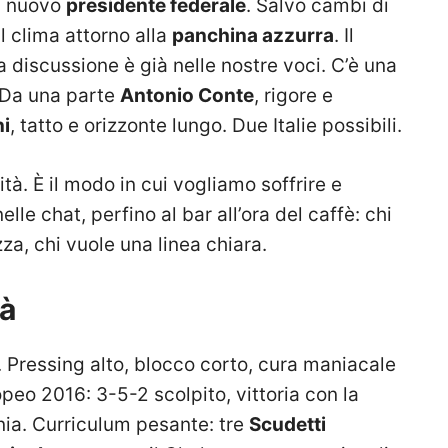
el nuovo
presidente federale
. Salvo cambi di
l clima attorno alla
panchina azzurra
. Il
 discussione è già nelle nostre voci. C’è una
 Da una parte
Antonio Conte
, rigore e
i
, tatto e orizzonte lungo. Due Italie possibili.
tà. È il modo in cui vogliamo soffrire e
elle chat, perfino al bar all’ora del caffè: chi
za, chi vuole una linea chiara.
tà
 Pressing alto, blocco corto, cura maniacale
opeo 2016: 3-5-2 scolpito, vittoria con la
nia. Curriculum pesante: tre
Scudetti