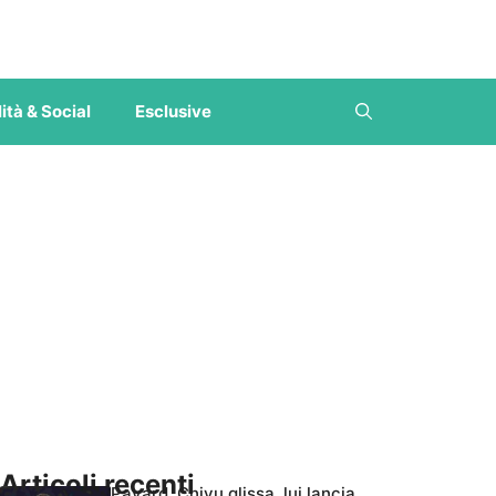
ità & Social
Esclusive
Articoli recenti
Pavard, Chivu glissa, lui lancia