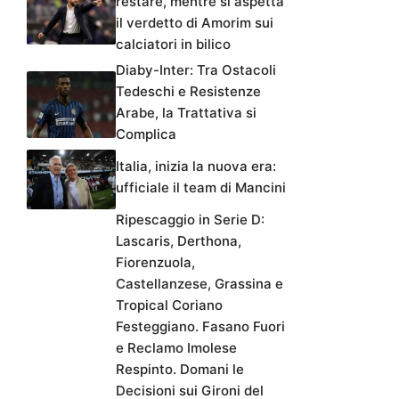
restare, mentre si aspetta
il verdetto di Amorim sui
calciatori in bilico
Diaby-Inter: Tra Ostacoli
Tedeschi e Resistenze
Arabe, la Trattativa si
Complica
Italia, inizia la nuova era:
ufficiale il team di Mancini
Ripescaggio in Serie D:
Lascaris, Derthona,
Fiorenzuola,
Castellanzese, Grassina e
Tropical Coriano
Festeggiano. Fasano Fuori
e Reclamo Imolese
Respinto. Domani le
Decisioni sui Gironi del