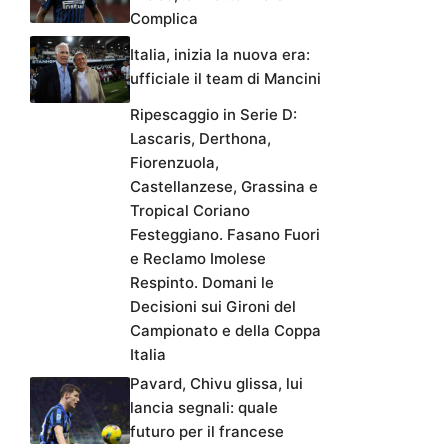
Complica
Italia, inizia la nuova era:
ufficiale il team di Mancini
Ripescaggio in Serie D:
Lascaris, Derthona,
Fiorenzuola,
Castellanzese, Grassina e
Tropical Coriano
Festeggiano. Fasano Fuori
e Reclamo Imolese
Respinto. Domani le
Decisioni sui Gironi del
Campionato e della Coppa
Italia
Pavard, Chivu glissa, lui
lancia segnali: quale
futuro per il francese