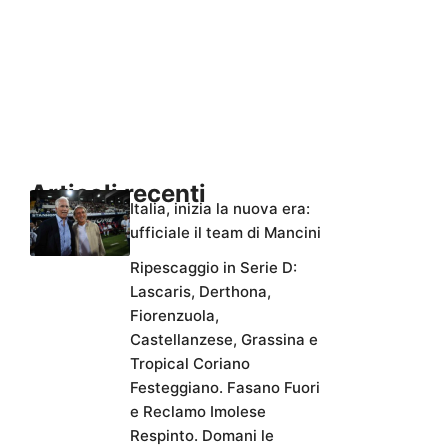
Articoli recenti
Italia, inizia la nuova era:
ufficiale il team di Mancini
Ripescaggio in Serie D:
Lascaris, Derthona,
Fiorenzuola,
Castellanzese, Grassina e
Tropical Coriano
Festeggiano. Fasano Fuori
e Reclamo Imolese
Respinto. Domani le