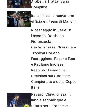
Arabe, la Trattativa si
Complica
Italia, inizia la nuova era:
ufficiale il team di Mancini
Ripescaggio in Serie D:
Lascaris, Derthona,
Fiorenzuola,
Castellanzese, Grassina e
Tropical Coriano
Festeggiano. Fasano Fuori
e Reclamo Imolese
Respinto. Domani le
Decisioni sui Gironi del
Campionato e della Coppa
Italia
Pavard, Chivu glissa, lui
lancia segnali: quale
futuro per il francese