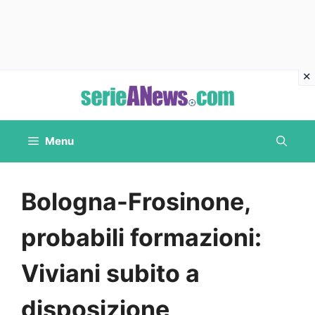
Vai
al
contenuto
Menu
Bologna-Frosinone,
probabili formazioni:
Viviani subito a
disposizione