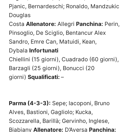
Pjanic, Bernardeschi; Ronaldo, Mandzukic
Douglas
Costa
Allenatore:
Allegri
Panchina:
Perin,
Pinsoglio, De Sciglio, Bentancur Alex
Sandro, Emre Can, Matuidi, Kean,
Dybala
Infortunati
Chiellini (15 giorni), Cuadrado (60 giorni),
Barzagli (25 giorni), Bonucci (20
giorni)
Squalificati:
–
Parma (4-3-3):
Sepe; Iacoponi, Bruno
Alves, Bastioni, Gagliolo; Kucka,
Scozzarella, Barillà; Gervinho, Inglese,
Biabiany
Allenatore:
D’Aversa
Panchina: