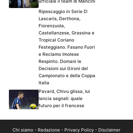
ufficiale il team di Mancini
Ripescaggio in Serie D:
Lascaris, Derthona,
Fiorenzuola,
Castellanzese, Grassina e
Tropical Coriano
Festeggiano. Fasano Fuori
e Reclamo Imolese
Respinto. Domani le
Decisioni sui Gironi del
Campionato e della Coppa
Italia
Pavard, Chivu glissa, lui
lancia segnali: quale
futuro per il francese
Chi siamo
-
Redazione
-
Privacy Policy
-
Disclaimer