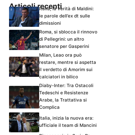
Articoli recenti
Italia, la verità di Maldini:
le parole dell’ex dt sulle
dimissioni
Roma, si sblocca il rinnovo
di Pellegrini: un altro
senatore per Gasperini
Milan, Leao ora può
restare, mentre si aspetta
il verdetto di Amorim sui
calciatori in bilico
Diaby-Inter: Tra Ostacoli
Tedeschi e Resistenze
Arabe, la Trattativa si
Complica
Italia, inizia la nuova era:
ufficiale il team di Mancini