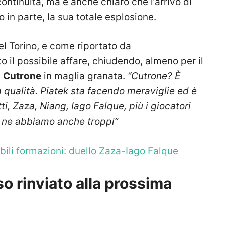
ontinuità, ma è anche chiaro che l’arrivo di
n parte, la sua totale esplosione.
del Torino, e come riportato da
 il possibile affare, chiudendo, almeno per il
i
Cutrone
in maglia granata.
“Cutrone? È
qualità. Piatek sta facendo meraviglie ed è
i, Zaza, Niang, Iago Falque, più i giocatori
so ne abbiamo anche troppi”
bili formazioni: duello Zaza-Iago Falque
o rinviato alla prossima