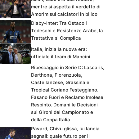
mentre si aspetta il verdetto di
Amorim sui calciatori in bilico
Diaby-Inter: Tra Ostacoli
Tedeschi e Resistenze Arabe, la
Trattativa si Complica
Italia, inizia la nuova era:
ufficiale il team di Mancini
Ripescaggio in Serie D: Lascaris,
Derthona, Fiorenzuola,
Castellanzese, Grassina e
Tropical Coriano Festeggiano.
Fasano Fuori e Reclamo Imolese
Respinto. Domani le Decisioni
sui Gironi del Campionato e
della Coppa Italia
Pavard, Chivu glissa, lui lancia
segnali: quale futuro per il