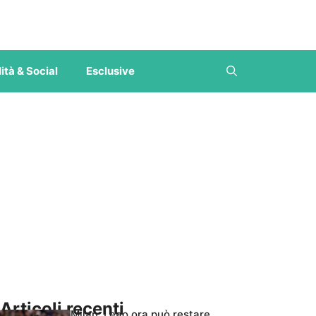
ità & Social
Esclusive
Articoli recenti
Milan, Leao ora può restare,