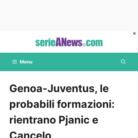
Vai
al
contenuto
Menu
Genoa-Juventus, le
probabili formazioni:
rientrano Pjanic e
Cancelo