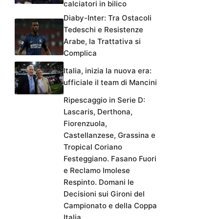
calciatori in bilico
Diaby-Inter: Tra Ostacoli
Tedeschi e Resistenze
Arabe, la Trattativa si
Complica
Italia, inizia la nuova era:
ufficiale il team di Mancini
Ripescaggio in Serie D:
Lascaris, Derthona,
Fiorenzuola,
Castellanzese, Grassina e
Tropical Coriano
Festeggiano. Fasano Fuori
e Reclamo Imolese
Respinto. Domani le
Decisioni sui Gironi del
Campionato e della Coppa
Italia