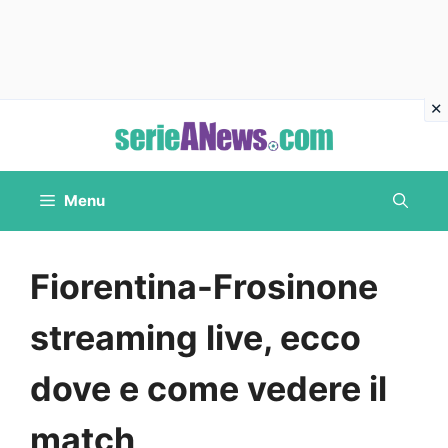
Vai
al
contenuto
Menu
Fiorentina-Frosinone
streaming live, ecco
dove e come vedere il
match