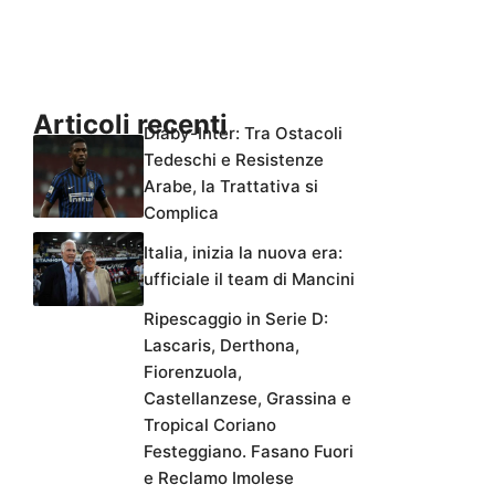
Articoli recenti
Diaby-Inter: Tra Ostacoli
Tedeschi e Resistenze
Arabe, la Trattativa si
Complica
Italia, inizia la nuova era:
ufficiale il team di Mancini
Ripescaggio in Serie D:
Lascaris, Derthona,
Fiorenzuola,
Castellanzese, Grassina e
Tropical Coriano
Festeggiano. Fasano Fuori
e Reclamo Imolese