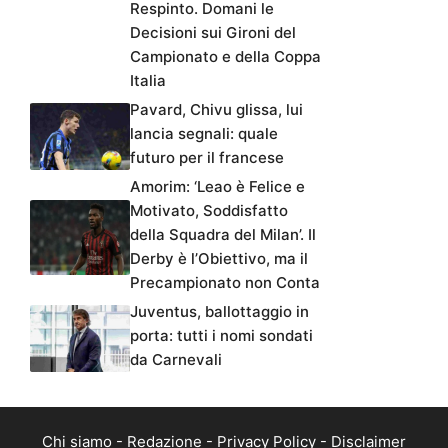
Respinto. Domani le
Decisioni sui Gironi del
Campionato e della Coppa
Italia
Pavard, Chivu glissa, lui
lancia segnali: quale
futuro per il francese
Amorim: ‘Leao è Felice e
Motivato, Soddisfatto
della Squadra del Milan’. Il
Derby è l’Obiettivo, ma il
Precampionato non Conta
Juventus, ballottaggio in
porta: tutti i nomi sondati
da Carnevali
Chi siamo
-
Redazione
-
Privacy Policy
-
Disclaimer