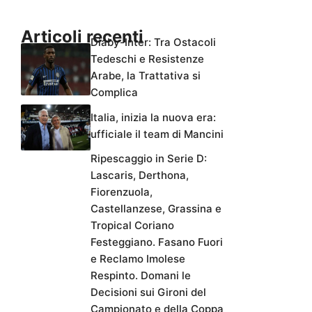
Articoli recenti
Diaby-Inter: Tra Ostacoli
Tedeschi e Resistenze
Arabe, la Trattativa si
Complica
Italia, inizia la nuova era:
ufficiale il team di Mancini
Ripescaggio in Serie D:
Lascaris, Derthona,
Fiorenzuola,
Castellanzese, Grassina e
Tropical Coriano
Festeggiano. Fasano Fuori
e Reclamo Imolese
Respinto. Domani le
Decisioni sui Gironi del
Campionato e della Coppa