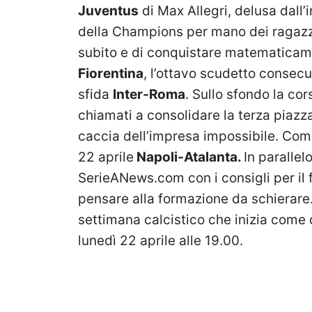
Juventus
di Max Allegri, delusa dall’
della Champions per mano dei ragazzi te
subito e di conquistare matematicame
Fiorentina
, l’ottavo scudetto consecut
sfida
Inter-Roma
. Sullo sfondo la cor
chiamati a consolidare la terza piazza
caccia dell’impresa impossibile. Come
22 aprile
Napoli-Atalanta.
In parallel
SerieANews.com con i consigli per il f
pensare alla formazione da schierare. 
settimana calcistico che inizia come d
lunedì 22 aprile alle 19.00.