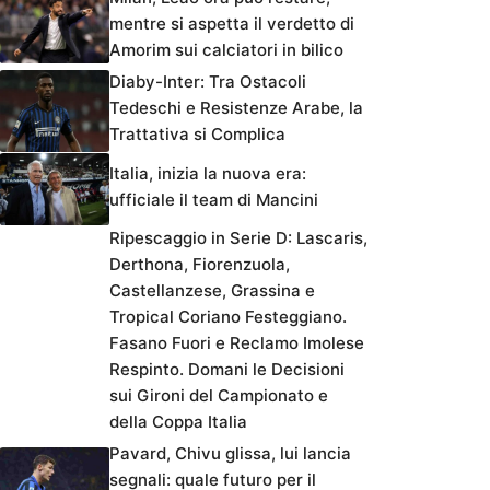
mentre si aspetta il verdetto di
Amorim sui calciatori in bilico
Diaby-Inter: Tra Ostacoli
Tedeschi e Resistenze Arabe, la
Trattativa si Complica
Italia, inizia la nuova era:
ufficiale il team di Mancini
Ripescaggio in Serie D: Lascaris,
Derthona, Fiorenzuola,
Castellanzese, Grassina e
Tropical Coriano Festeggiano.
Fasano Fuori e Reclamo Imolese
Respinto. Domani le Decisioni
sui Gironi del Campionato e
della Coppa Italia
Pavard, Chivu glissa, lui lancia
segnali: quale futuro per il