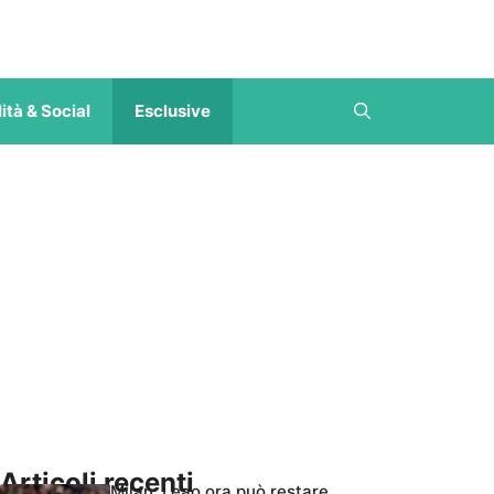
ità & Social
Esclusive
Articoli recenti
Milan, Leao ora può restare,