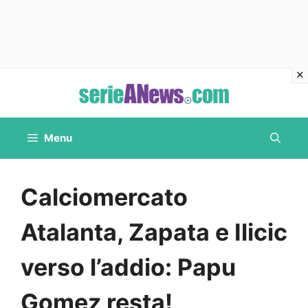
Vai
al
contenuto
Menu
Calciomercato
Atalanta, Zapata e Ilicic
verso l’addio: Papu
Gomez resta!