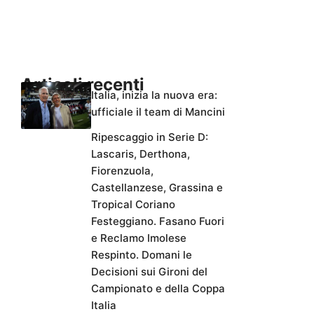
Articoli recenti
Italia, inizia la nuova era:
ufficiale il team di Mancini
Ripescaggio in Serie D:
Lascaris, Derthona,
Fiorenzuola,
Castellanzese, Grassina e
Tropical Coriano
Festeggiano. Fasano Fuori
e Reclamo Imolese
Respinto. Domani le
Decisioni sui Gironi del
Campionato e della Coppa
Italia