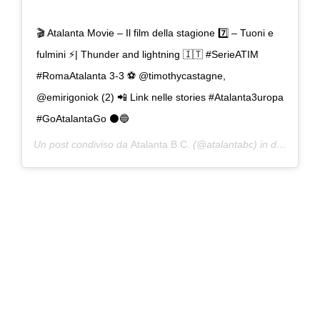
🎬 Atalanta Movie – Il film della stagione 7️⃣ – Tuoni e
fulmini ⚡️| Thunder and lightning 🇮🇹 #SerieATIM
#RomaAtalanta 3-3 ⚽️ @timothycastagne,
@emirigoniok (2) 📲 Link nelle stories #Atalanta3uropa
#GoAtalantaGo ⚫️🔵
Un post condiviso da
Atalanta B.C.
(@atalantabc) in data:
7 Gi