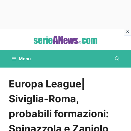
Vai
al
contenuto
Menu
Europa League|
Siviglia-Roma,
probabili formazioni:
Spinazzola e Zaniolo