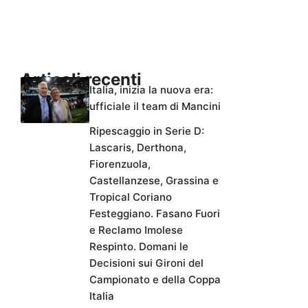
Articoli recenti
Italia, inizia la nuova era:
ufficiale il team di Mancini
Ripescaggio in Serie D:
Lascaris, Derthona,
Fiorenzuola,
Castellanzese, Grassina e
Tropical Coriano
Festeggiano. Fasano Fuori
e Reclamo Imolese
Respinto. Domani le
Decisioni sui Gironi del
Campionato e della Coppa
Italia