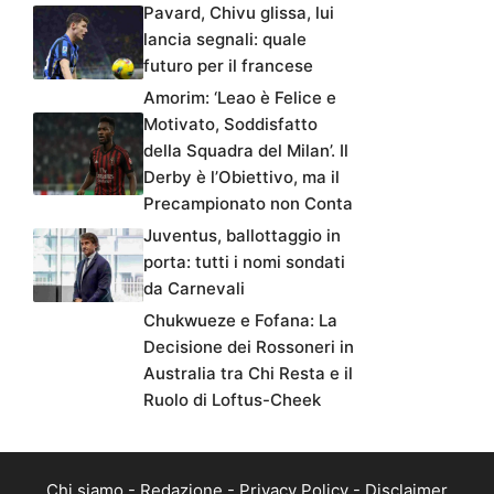
Pavard, Chivu glissa, lui
lancia segnali: quale
futuro per il francese
Amorim: ‘Leao è Felice e
Motivato, Soddisfatto
della Squadra del Milan’. Il
Derby è l’Obiettivo, ma il
Precampionato non Conta
Juventus, ballottaggio in
porta: tutti i nomi sondati
da Carnevali
Chukwueze e Fofana: La
Decisione dei Rossoneri in
Australia tra Chi Resta e il
Ruolo di Loftus-Cheek
Chi siamo
-
Redazione
-
Privacy Policy
-
Disclaimer