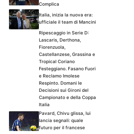
Complica
Italia, inizia la nuova era:
ufficiale il team di Mancini
Ripescaggio in Serie D:
Lascaris, Derthona,
Fiorenzuola,
Castellanzese, Grassina e
Tropical Coriano
Festeggiano. Fasano Fuori
e Reclamo Imolese
Respinto. Domani le
Decisioni sui Gironi del
Campionato e della Coppa
Italia
Pavard, Chivu glissa, lui
lancia segnali: quale
futuro per il francese