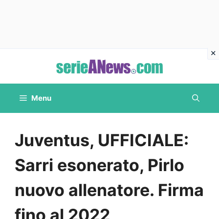
Vai
al
contenuto
Menu
Juventus, UFFICIALE:
Sarri esonerato, Pirlo
nuovo allenatore. Firma
fino al 2022