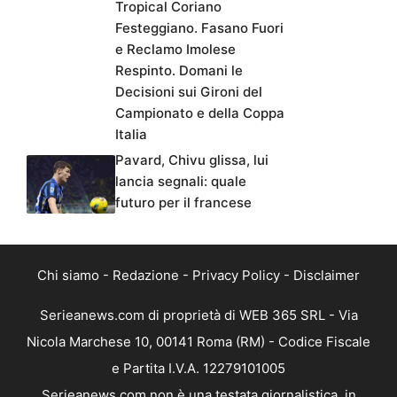
Tropical Coriano
Festeggiano. Fasano Fuori
e Reclamo Imolese
Respinto. Domani le
Decisioni sui Gironi del
Campionato e della Coppa
Italia
Pavard, Chivu glissa, lui
lancia segnali: quale
futuro per il francese
Chi siamo
-
Redazione
-
Privacy Policy
-
Disclaimer
Serieanews.com di proprietà di WEB 365 SRL - Via
Nicola Marchese 10, 00141 Roma (RM) - Codice Fiscale
e Partita I.V.A. 12279101005
Serieanews.com non è una testata giornalistica, in