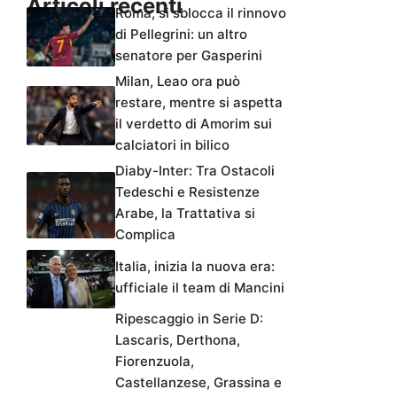
Articoli recenti
Roma, si sblocca il rinnovo
di Pellegrini: un altro
senatore per Gasperini
Milan, Leao ora può
restare, mentre si aspetta
il verdetto di Amorim sui
calciatori in bilico
Diaby-Inter: Tra Ostacoli
Tedeschi e Resistenze
Arabe, la Trattativa si
Complica
Italia, inizia la nuova era:
ufficiale il team di Mancini
Ripescaggio in Serie D:
Lascaris, Derthona,
Fiorenzuola,
Castellanzese, Grassina e