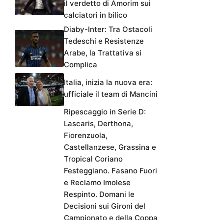
il verdetto di Amorim sui
calciatori in bilico
Diaby-Inter: Tra Ostacoli
Tedeschi e Resistenze
Arabe, la Trattativa si
Complica
Italia, inizia la nuova era:
ufficiale il team di Mancini
Ripescaggio in Serie D:
Lascaris, Derthona,
Fiorenzuola,
Castellanzese, Grassina e
Tropical Coriano
Festeggiano. Fasano Fuori
e Reclamo Imolese
Respinto. Domani le
Decisioni sui Gironi del
Campionato e della Coppa