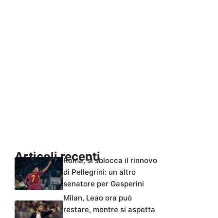
Articoli recenti
Roma, si sblocca il rinnovo
di Pellegrini: un altro
senatore per Gasperini
Milan, Leao ora può
restare, mentre si aspetta