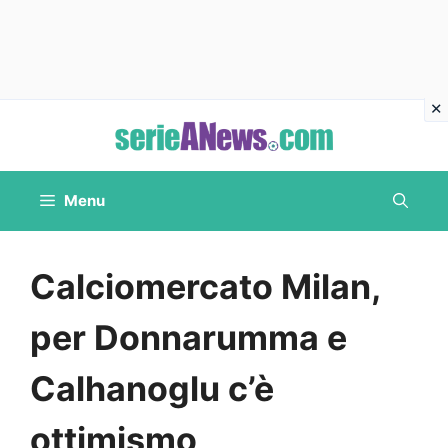
Vai
al
contenuto
Menu
Calciomercato Milan,
per Donnarumma e
Calhanoglu c’è
ottimismo