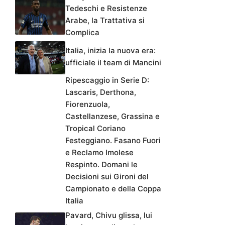
Tedeschi e Resistenze
Arabe, la Trattativa si
Complica
Italia, inizia la nuova era:
ufficiale il team di Mancini
Ripescaggio in Serie D:
Lascaris, Derthona,
Fiorenzuola,
Castellanzese, Grassina e
Tropical Coriano
Festeggiano. Fasano Fuori
e Reclamo Imolese
Respinto. Domani le
Decisioni sui Gironi del
Campionato e della Coppa
Italia
Pavard, Chivu glissa, lui